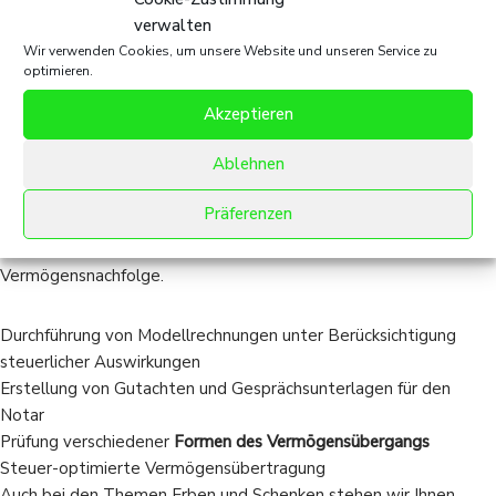
verwalten
Wer in einem Testament nicht bedacht worden
Wir verwenden Cookies, um unsere Website und unseren Service zu
ist, findet Trost in dem Gedanken, dass der
optimieren.
Verstorbene ihm vermutlich die Erbschaftsteuer
Akzeptieren
ersparen wollte.
Ablehnen
Peter Ustinov (Filmschauspieler 1921-2004)
Präferenzen
Wir beraten Sie ausführlich über die Möglichkeiten der
Vermögensnachfolge.
Durchführung von Modellrechnungen unter Berücksichtigung
steuerlicher Auswirkungen
Erstellung von Gutachten und Gesprächsunterlagen für den
Notar
Prüfung verschiedener
Formen des Vermögensübergangs
Steuer-optimierte Vermögensübertragung
Auch bei den Themen Erben und Schenken stehen wir Ihnen