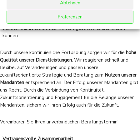
Ablehnen
Ansprüche an uns selbst und an unsere Tätigkeit. Unser
Anspruch ist es,
optimale Ergebnisse
für Sie, unsere
Präferenzen
Mandanten, zu erzielen! Wir möchten Sie entlasten und
stärken, damit Sie sich auf Ihr Kerngeschäft konzentrieren
können.
Durch unsere kontinuierliche Fortbildung sorgen wir für die
hohe
Qualität unserer Dienstleistungen
. Wir reagieren schnell und
flexibel auf Veränderungen und passen unsere
zukunftsorientierte Strategie und Beratung zum
Nutzen unserer
Mandanten
entsprechend an. Der Erfolg unserer Mandanten gibt
uns Recht. Durch die Verbindung von Kontinuität,
Zukunftsorientierung und Engagement für die Belange unserer
Mandanten, sichern wir Ihren Erfolg auch für die Zukunft.
Vereinbaren Sie Ihren unverbindlichen Beratungstermin!
Vertrauensvolle Zusammenarbeit