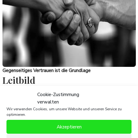
Gegenseitiges Vertrauen ist die Grundlage
Leitbild
Cookie-Zustimmung
Die Grundlage unserer Mandatsverhältnisse bildet das
verwalten
gegenseitige Vertrauen
. Wir setzen uns mit höchster
Wir verwenden Cookies, um unsere Website und unseren Service zu
Einsatzbereitschaft für die Angelegenheiten unserer
optimieren.
Mandanten ein. Wir stehen Ihnen mit Rat und Tat zur Seite,
Akzeptieren
wenn Sie unsere Unterstützung benötigen. Sie können auf
unser Engagement zählen, denn wir stellen die höchsten