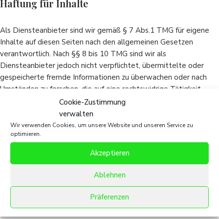
Haftung für Inhalte
Als Diensteanbieter sind wir gemäß § 7 Abs.1 TMG für eigene
Inhalte auf diesen Seiten nach den allgemeinen Gesetzen
verantwortlich. Nach §§ 8 bis 10 TMG sind wir als
Diensteanbieter jedoch nicht verpflichtet, übermittelte oder
gespeicherte fremde Informationen zu überwachen oder nach
Umständen zu forschen, die auf eine rechtswidrige Tätigkeit
hinweisen.
Cookie-Zustimmung
verwalten
Wir verwenden Cookies, um unsere Website und unseren Service zu
Verpflichtungen zur Entfernung oder Sperrung der Nutzung von
optimieren.
Informationen nach den allgemeinen Gesetzen bleiben hiervon
unberührt. Eine diesbezügliche Haftung ist jedoch erst ab dem
Akzeptieren
Zeitpunkt der Kenntnis einer konkreten Rechtsverletzung
möglich. Bei Bekanntwerden von entsprechenden
Ablehnen
Rechtsverletzungen werden wir diese Inhalte umgehend
Präferenzen
entfernen.