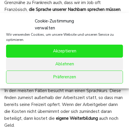
Grenznähe zu Frankreich auch, dass wir im Job oft
Französisch,
die Sprache unserer Nachbarn sprechen müssen
.
Für die Kinder und Jugendlichen ist es schon fast normal
Cookie-Zustimmung
zwei- oder mehrsprachig aufzuwachsen. Doch was, wenn
verwalten
man als erwachsener, berufstätiger Mensch für den Job seine
Wir verwenden Cookies, um unsere Website und unseren Service zu
Sprachkenntnisse auffrischen oder gar eine neue Sprache
optimieren.
lernen muss?
Akzeptieren
Sprachkurse kosten Zeit und
Ablehnen
Geld
Präferenzen
In den meisten Fällen besucht man einen Sprachkurs. Diese
finden zumeist außerhalb der Arbeitszeit statt, so dass man
bereits seine Freizeit opfert. Wenn der Arbeitgeber dann
die Kosten nicht übernimmt oder sich zumindest daran
beteiligt, dann kostet die
eigene Weiterbildung
auch noch
Geld.